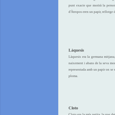
punt exacte que morirà la persona
d'Àtropos eren un papir, rellotge d
Làquesis
Làquesis era la germana mitjana,
naixement i abans de la seva mor
representada amb un papir on se s
ploma.
Cloto
Cloto era la més petita, la que de