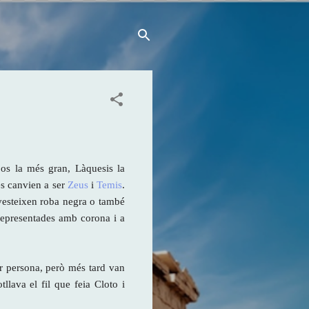
pos la més gran, Làquesis la
es canvien a ser
Zeus
i
Temis
.
vesteixen roba negra o també
representades amb corona i a
er persona, però més tard van
tllava el fil que feia Cloto i