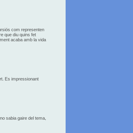
cursiós com representen
re que diu quins fet
alment acaba amb la vida
ort. Es impressionant
 no sabia gaire del tema,