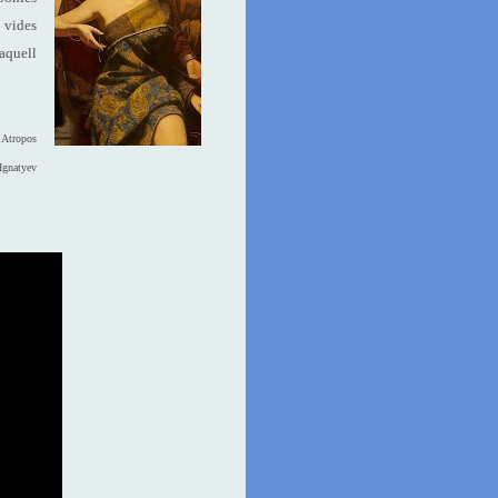
s vides
 aquell
 Atropos
Ignatyev