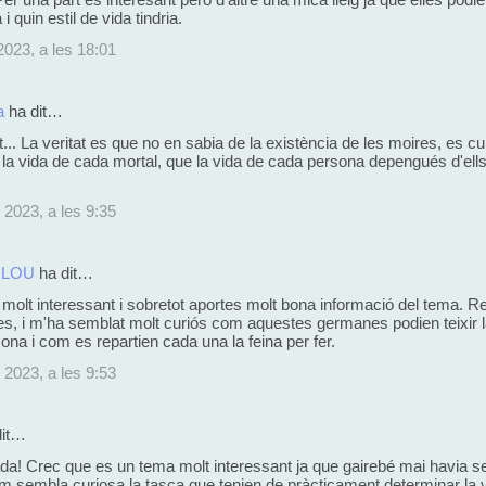
i quin estil de vida tindria.
2023, a les 18:01
a
ha dit…
... La veritat es que no en sabia de la existència de les moires, es cur
ir la vida de cada mortal, que la vida de cada persona depengués d'ell
 2023, a les 9:35
ILOU
ha dit…
molt interessant i sobretot aportes molt bona informació del tema. R
es, i m'ha semblat molt curiós com aquestes germanes podien teixir l
ona i com es repartien cada una la feina per fer.
 2023, a les 9:53
dit…
da! Crec que es un tema molt interessant ja que gairebé mai havia sen
 sembla curiosa la tasca que tenien de pràcticament determinar la v