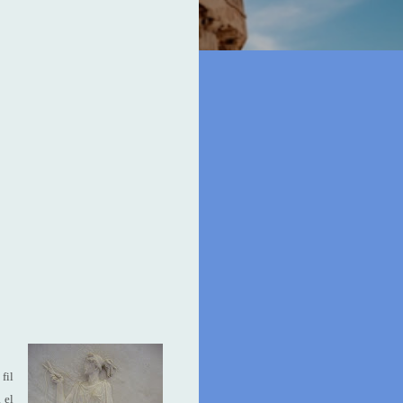
fil
 el