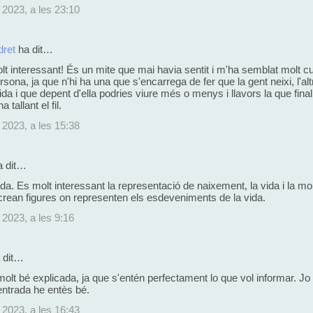
 2023, a les 23:10
dret
ha dit…
t interessant! És un mite que mai havia sentit i m'ha semblat molt 
rsona, ja que n'hi ha una que s'encarrega de fer que la gent neixi, l'alt
ida i que depent d'ella podries viure més o menys i llavors la que fin
 tallant el fil.
 2023, a les 15:38
 dit…
da. Es molt interessant la representació de naixement, la vida i la m
rean figures on representen els esdeveniments de la vida.
 2023, a les 9:16
 dit…
molt bé explicada, ja que s'entén perfectament lo que vol informar. Jo
entrada he entès bé.
 2023, a les 16:43