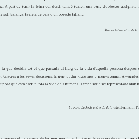
. A part de tenir la feina del destí, també tenien una sèrie d'objectes assignats. 
e sol, balança, tauleta de cera o un objecte tallant.
Àtropos tallant el fil de la 
 la que decidia tot el que passaria al llarg de la vida d'aquella persona després 
t. Gràcies a les seves decisions, la gent podia viure més o menys temps. A vegades
uposa que està escrita tota la vida dels humans. També solia ser representada amb 
Hermann Pr
La parca Lachesis amb el fil de la vida,
terminava el naixement de les persones. Si el fil que utilitzava era de colors vius i