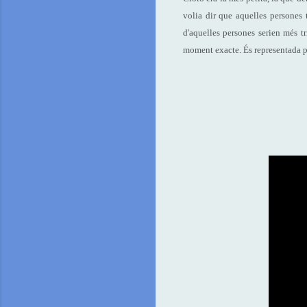
volia dir que aquelles persones t
d'aquelles persones serien més tr
moment exacte. És representada pe