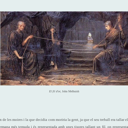
El fil d'or,
John Melhuish
de les moires i la que decidia com moriria la gent, ja que el seu treball era tallar el 
rmana més temuda i és representada amb unes tisores tallant un fil, on representa