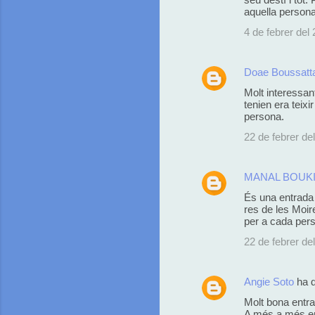
aquella persona 
4 de febrer del 
Doae Boussatt
Molt interessant
tenien era teix
persona.
22 de febrer del
MANAL BOUK
És una entrada 
res de les Moir
per a cada pers
22 de febrer del
Angie Soto
ha 
Molt bona entra
A més a més em