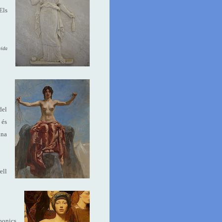
Els
vida
del
 és
una
ell
 bonics