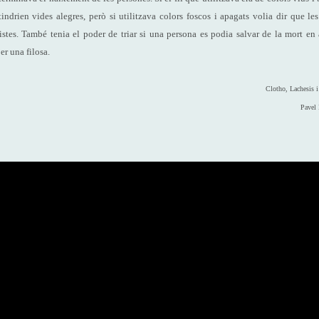
indrien vides alegres, però si utilitzava colors foscos i apagats volia dir que le
istes. També tenia el poder de triar si una persona es podia salvar de la mort en
r una filosa.
Clotho, Lachesis i
Pavel 