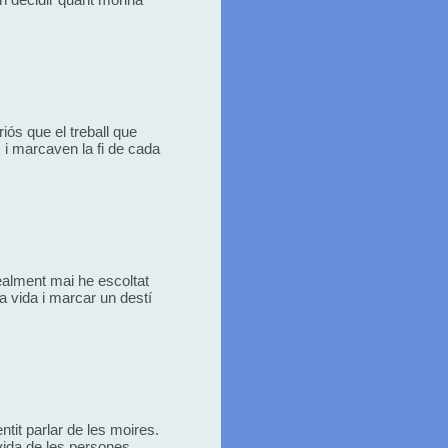
iós que el treball que
s i marcaven la fi de cada
ealment mai he escoltat
a vida i marcar un destí
tit parlar de les moires.
ida de les persones.