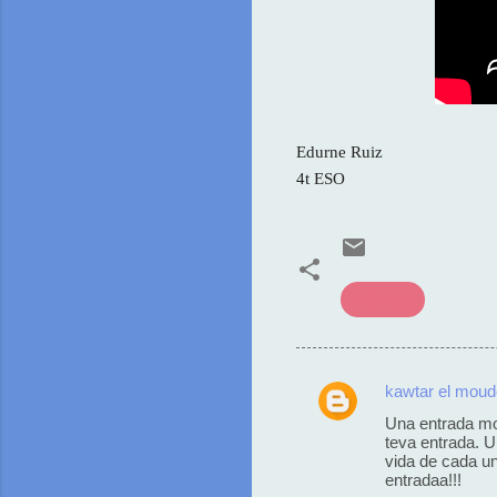
Edurne Ruiz
4t ESO
mitologia
kawtar el mou
C
Una entrada mol
o
teva entrada. U
vida de cada un
m
entradaa!!!
e