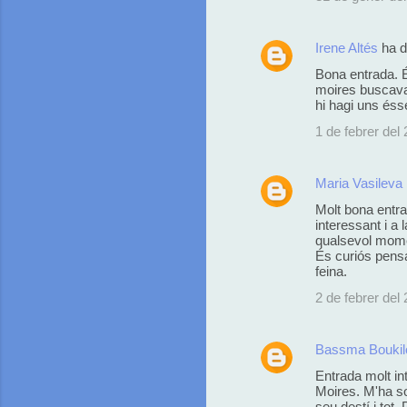
Irene Altés
ha d
Bona entrada. É
moires buscava 
hi hagi uns éss
1 de febrer del 
Maria Vasileva
Molt bona entra
interessant i a
qualsevol momen
És curiós pensa
feina.
2 de febrer del 
Bassma Boukil
Entrada molt in
Moires. M'ha so
seu destí i tot.