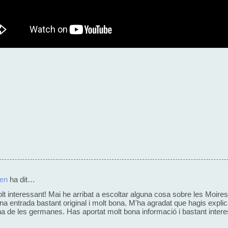
den
ha dit…
t interessant! Mai he arribat a escoltar alguna cosa sobre les Moires
na entrada bastant original i molt bona. M'ha agradat que hagis expli
a de les germanes. Has aportat molt bona informació i bastant inter