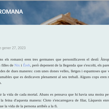
Salta al contingut principal
A ROMANA
e gener 27, 2023
s els romans) eren tres germanes que personificaven el destí: Àtro
n filles de
Nix
i
Éreb
, però depenent de la llegenda que s'escolti, els par
des de dues maneres: com unes dones velles, lletges i espantoses que 
 amables que es dedicaven plenament al seu treball. Alguns cops eren 
a.
ixir la vida de cada mortal. Abans es pensava que hi havia una moira p
r la feina d'aquesta manera: Cloto s'encarregava de filar, Làquesis enro
que la vida de la persona arribés a la fi.