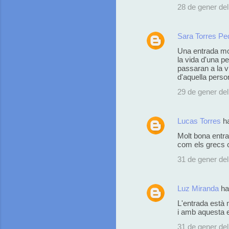
28 de gener del
n
t
Sara Torres Pe
a
Una entrada mol
r
la vida d'una pe
passaran a la v
i
d'aquella persona
s
29 de gener del
Lucas Torres
ha
Molt bona entra
com els grecs c
31 de gener del
Luz Miranda
ha
L'entrada està 
i amb aquesta 
31 de gener del