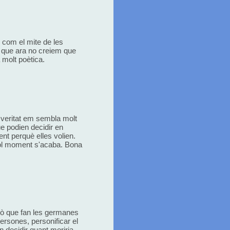
e com el mite de les
 i que ara no creiem que
 molt poètica.
a veritat em sembla molt
ue podien decidir en
nt perquè elles volien.
evol moment s'acaba. Bona
ixò que fan les germanes
rsones, personificar el
en decidir quant moriria