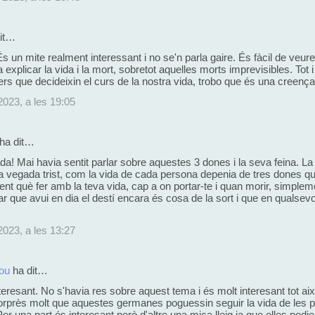
it…
s un mite realment interessant i no se'n parla gaire. És fàcil de veur
explicar la vida i la mort, sobretot aquelles morts imprevisibles. Tot
ers que decideixin el curs de la nostra vida, trobo que és una creença
2023, a les 19:05
ha dit…
da! Mai havia sentit parlar sobre aquestes 3 dones i la seva feina. L
 la vegada trist, com la vida de cada persona depenia de tres dones q
t què fer amb la teva vida, cap a on portar-te i quan morir, simpleme
r que avui en dia el destí encara és cosa de la sort i que en quals
2023, a les 13:27
ou
ha dit…
teresant. No s'havia res sobre aquest tema i és molt interesant tot a
rprès molt que aquestes germanes poguessin seguir la vida de les pe
 Per una part és interesant però d'altre una mica lleig ja que elles podi