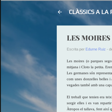
CLÀSSICS A L
LES MOIRES
Escrita per
Edurne Ruiz
-
d
Les moires (o parques segon
mitjana i Cloto la petita. Ere
Les germanes són representa
com unes donzelles belles i
vegades també amb una cap
El treball que tenien era te
sorgir elles i es van reparti
Àtropos el tallava, fent així 