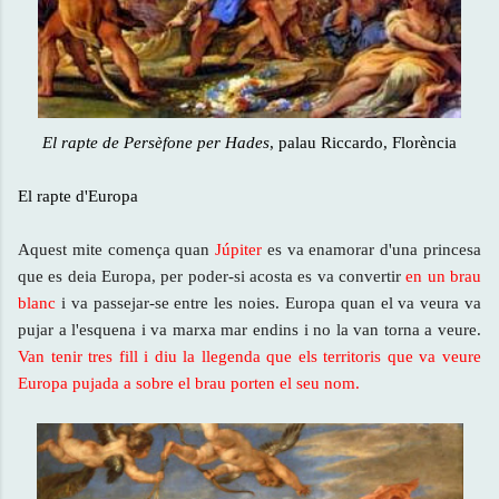
El rapte de Persèfone per Hades
, palau Riccardo, Florència
El rapte d'Europa
Aquest mite comença quan
Júpiter
es va enamorar d'una princesa
que es deia Europa, per poder-si acosta es va convertir
en un brau
blanc
i va passejar-se entre les noies. Europa quan el va veura va
pujar a l'esquena i va marxa mar endins i no la van torna a veure.
Van tenir tres fill i diu la llegenda que els territoris que va veure
Europa pujada a sobre el brau porten el seu nom.