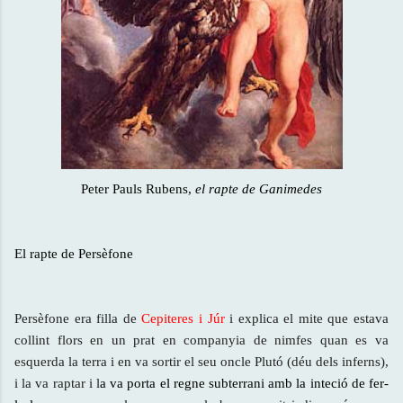
Peter Pauls Rubens,
el rapte de Ganimedes
El rapte de Persèfone
Persèfone era filla de
Cepite
res i Jú
r
i explica el mite que estava
collint flors en un prat en companyia de nimfes quan es va
esquerda la terra i en va sortir el seu oncle Plutó (déu dels inferns),
i la va raptar i l
a va porta el regne subterrani amb la inteció de fer-