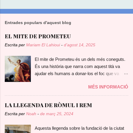
Entrades populars d'aquest blog
EL MITE DE PROMETEU
Escrita per
Mariam El Lahioui
-
d’agost 14, 2025
El mite de Prometeu és un dels més coneguts.
És una història que narra com aquest tità va
ajudar els humans a donar-los el foc que va
robar dels déus. En ell, podem veure com els
MÉS INFORMACIÓ
antics grecs, ja es preguntaven com havien
descobert el foc, considerant-lo un regal
d'origen pràcticament diví. Prometeu, com ja
LA LLEGENDA DE RÒMUL I REM
he dit, era un tità, molt intel·ligent i bondadós,
Escrita per
Noah
-
de març 25, 2024
que es preocupava pel benestar dels mortals.
Era fill de Jàpet i Clímene . Segons diferents
Aquesta llegenda sobre la fundació de la ciutat
versions del mite, va ser encarregat juntament