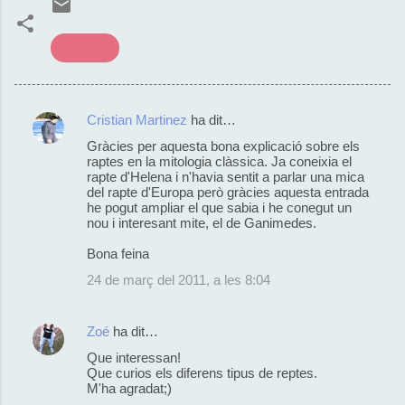
mitologia
Cristian Martinez
ha dit…
C
Gràcies per aquesta bona explicació sobre els
o
raptes en la mitologia clàssica. Ja coneixia el
rapte d'Helena i n'havia sentit a parlar una mica
m
del rapte d'Europa però gràcies aquesta entrada
e
he pogut ampliar el que sabia i he conegut un
nou i interesant mite, el de Ganimedes.
n
Bona feina
t
24 de març del 2011, a les 8:04
a
r
Zoé
ha dit…
i
s
Que interessan!
Que curios els diferens tipus de reptes.
M'ha agradat;)