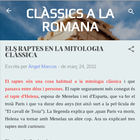
Salta al contingut principal
CLÀSSICS A LA
ROMANA
ELS RAPTES EN LA MITOLOGIA
CLÀSSICA
Escrita per
Àngel Marcos
-
de març 24, 2011
El raptes són una cosa habitual a la mitologia clàssica
i que
p
assava entre déus i persones.
El rapte segurament més conegut és
el rapte d'Helena
, esposa de Menelau i rei d'Esparta, que va fer el
troià Paris i que va durar deu anys (tot això surt a la pel·licula de
"El cavall de Troia"). La llegenda explica que ,quan Paris va morir,
Helena va tornar amb Menelau un altre cop. Ara us explicaré tres
raptes molt curiosos: