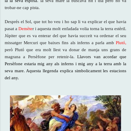
la la seva esposa
. la seva mare la buscava nit i dia peró no va
trobar-ne cap pista.
Després el Sol, que tot ho veu i ho sap li va explicar el que havia
pasat a
Demète
r i aquesta molt enfadada volia torna la terra estèril.
Júpiter que es va enterar del que havia succeit va ordenar el seu
missatger Mercuri que baixes fins als inferns a parla amb
Plutó,
però Plutó que era molt llest va donar de manja uns grans de
magrana a Persèfone per retenir-la.
L
la
vors van acordar que
Persèfone estaria mig any als inferns i mig any a la terra amb la
seva mare. Aquesta llegenda explica simbolicament les estacions
del any.