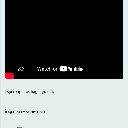
Espero que us hagi agradat.
Àngel Marcos
4rt ESO