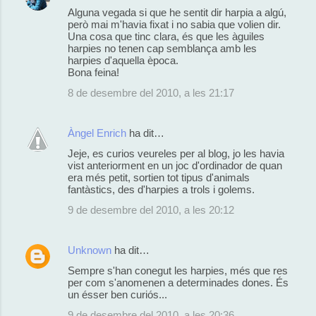
Alguna vegada si que he sentit dir harpia a algú,
però mai m'havia fixat i no sabia que volien dir.
Una cosa que tinc clara, és que les àguiles
harpies no tenen cap semblança amb les
harpies d'aquella època.
Bona feina!
8 de desembre del 2010, a les 21:17
Àngel Enrich
ha dit…
Jeje, es curios veureles per al blog, jo les havia
vist anteriorment en un joc d'ordinador de quan
era més petit, sortien tot tipus d'animals
fantàstics, des d'harpies a trols i golems.
9 de desembre del 2010, a les 20:12
Unknown
ha dit…
Sempre s'han conegut les harpies, més que res
per com s'anomenen a determinades dones. És
un ésser ben curiós...
9 de desembre del 2010, a les 20:36