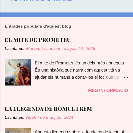
Entrades populars d'aquest blog
EL MITE DE PROMETEU
Escrita per
Mariam El Lahioui
-
d’agost 14, 2025
El mite de Prometeu és un dels més coneguts.
És una història que narra com aquest tità va
ajudar els humans a donar-los el foc que va
robar dels déus. En ell, podem veure com els
MÉS INFORMACIÓ
antics grecs, ja es preguntaven com havien
descobert el foc, considerant-lo un regal
d'origen pràcticament diví. Prometeu, com ja
LA LLEGENDA DE RÒMUL I REM
he dit, era un tità, molt intel·ligent i bondadós,
Escrita per
Noah
-
de març 25, 2024
que es preocupava pel benestar dels mortals.
Era fill de Jàpet i Clímene . Segons diferents
Aquesta llegenda sobre la fundació de la ciutat