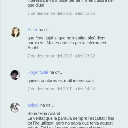
interessant va moltbe per tenir mes cultura del
que dius!
7 de desembre del 2010, a les 12:36
Ester
ha dit…
que feas! jaja! si que he insutltat algú dient
harpia si.. Moltes gràcies per la informació
Anahí!
7 de desembre del 2010, a les 13:22
Roger Solé
ha dit…
quines criatures es molt interessant
7 de desembre del 2010, a les 14:24
abigail
ha dit…
Bona feina Anahí!
La veritat que la paraula sempre l'escultat i fins i
tot l'he utilitzat, però no sabia que tenia aquest
refern. Tot i així penso que tenen el mateix