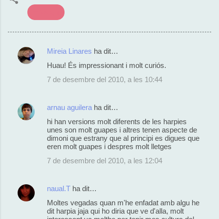
mitologia
Mireia Linares
ha dit…
C
Huau! És impressionant i molt curiós.
o
7 de desembre del 2010, a les 10:44
m
e
arnau aguilera
ha dit…
n
hi han versions molt diferents de les harpies
t
unes son molt guapes i altres tenen aspecte de
dimoni que estrany que al principi es digues que
a
eren molt guapes i despres molt lletges
r
7 de desembre del 2010, a les 12:04
i
s
naual.T
ha dit…
Moltes vegadas quan m'he enfadat amb algu he
dit harpia jaja qui ho diria que ve d'alla, molt