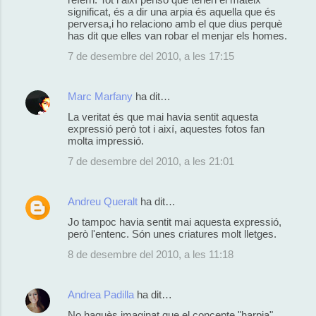
significat, és a dir una arpia és aquella que és
perversa,i ho relaciono amb el que dius perquè
has dit que elles van robar el menjar els homes.
7 de desembre del 2010, a les 17:15
Marc Marfany
ha dit…
La veritat és que mai havia sentit aquesta
expressió però tot i així, aquestes fotos fan
molta impressió.
7 de desembre del 2010, a les 21:01
Andreu Queralt
ha dit…
Jo tampoc havia sentit mai aquesta expressió,
però l'entenc. Són unes criatures molt lletges.
8 de desembre del 2010, a les 11:18
Andrea Padilla
ha dit…
No haguès imaginat que el concepte "harpia"