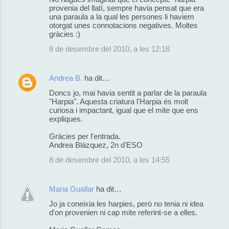
provenia del llatí, sempre havia pensat que era
una paraula a la qual les persones li haviem
otorgat unes connotacions negatives. Moltes
gràcies :)
8 de desembre del 2010, a les 12:18
Andrea B.
ha dit…
Doncs jo, mai havia sentit a parlar de la paraula
"Harpia". Aquesta criatura l'Harpia és molt
curiosa i impactant, igual que el mite que ens
expliques.
Gràcies per l'entrada.
Andrea Blázquez, 2n d'ESO
8 de desembre del 2010, a les 14:55
Maria Guallar
ha dit…
Jo ja coneixia les harpies, però no tenia ni idea
d'on provenien ni cap mite referint-se a elles.